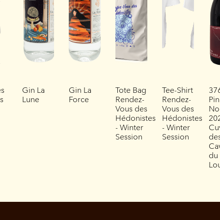
es
Gin La
Gin La
Tote Bag
Tee-Shirt
37
es
Lune
Force
Rendez-
Rendez-
Pin
Vous des
Vous des
No
Hédonistes
Hédonistes
202
- Winter
- Winter
Cu
Session
Session
de
Ca
du
Lo