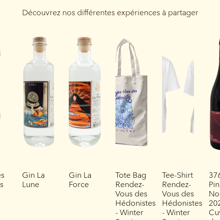
Découvrez nos différentes expériences à partager
es
Gin La
Gin La
Tote Bag
Tee-Shirt
37
es
Lune
Force
Rendez-
Rendez-
Pin
Vous des
Vous des
No
Hédonistes
Hédonistes
202
- Winter
- Winter
Cu