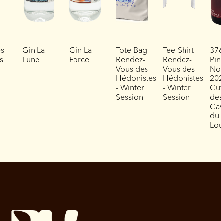
es
Gin La
Gin La
Tote Bag
Tee-Shirt
37
es
Lune
Force
Rendez-
Rendez-
Pin
Vous des
Vous des
No
Hédonistes
Hédonistes
202
- Winter
- Winter
Cu
Session
Session
de
Ca
du
Lo