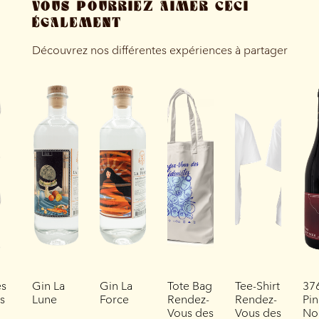
VOUS POURRIEZ AIMER CECI
ÉGALEMENT
Découvrez nos différentes expériences à partager
es
Gin La
Gin La
Tote Bag
Tee-Shirt
37
es
Lune
Force
Rendez-
Rendez-
Pin
Vous des
Vous des
No