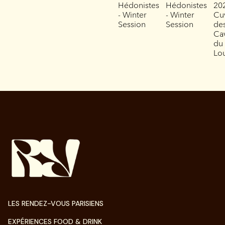
Hédonistes
Hédonistes
202
- Winter
- Winter
Cu
Session
Session
de
Ca
du
Lo
LES RENDEZ-VOUS PARISIENS
EXPÉRIENCES FOOD & DRINK