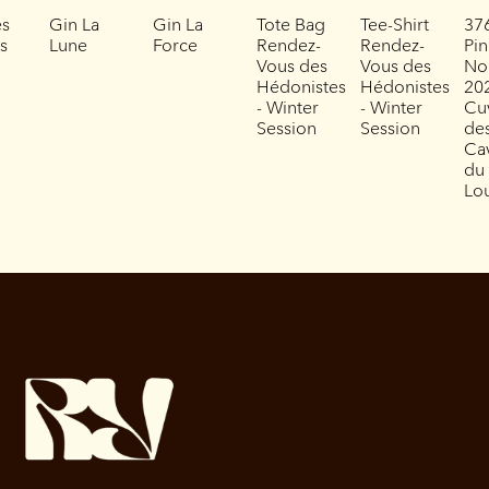
es
Gin La
Gin La
Tote Bag
Tee-Shirt
37
es
Lune
Force
Rendez-
Rendez-
Pin
Vous des
Vous des
No
Hédonistes
Hédonistes
202
- Winter
- Winter
Cu
Session
Session
de
Ca
du
Lo