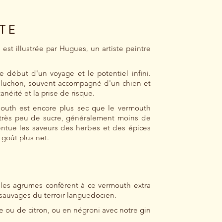
TTE
 est illustrée par Hugues, un artiste peintre
e début d'un voyage et le potentiel infini.
luchon, souvent accompagné d'un chien et
anéité et la prise de risque.
mouth est encore plus sec que le vermouth
nt très peu de sucre, généralement moins de
entue les saveurs des herbes et des épices
e goût plus net.
E
t les agrumes confèrent à ce vermouth extra
 sauvages du terroir languedocien.
e ou de citron, ou en négroni avec notre gin