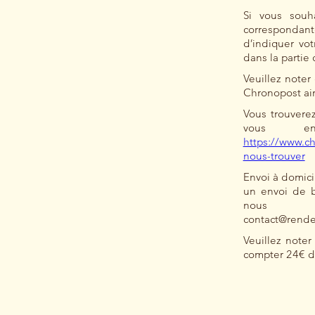
Si vous souh
correspondant
d’indiquer vot
dans la parti
Veuillez noter
Chronopost ain
Vous trouverez
vous e
https://www.c
nous-trouver
Envoi à domici
un envoi de b
nous co
contact@rende
Veuillez noter
compter 24€ de