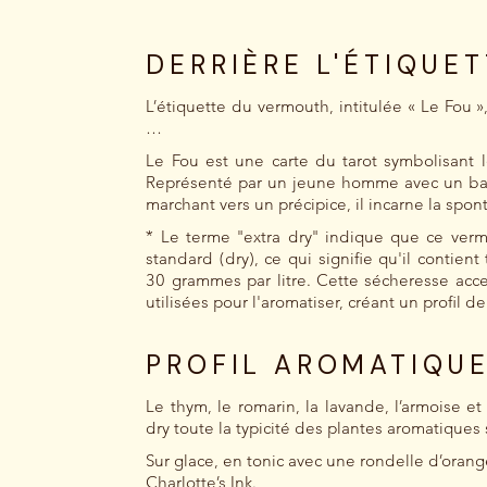
DERRIÈRE L'ÉTIQUE
L’étiquette du vermouth, intitulée « Le Fou »,
…
Le Fou est une carte du tarot symbolisant l
Représenté par un jeune homme avec un ba
marchant vers un précipice, il incarne la spont
* Le terme "extra dry" indique que ce ver
standard (dry), ce qui signifie qu'il contie
30 grammes par litre. Cette sécheresse acc
utilisées pour l'aromatiser, créant un profil d
PROFIL AROMATIQU
Le thym, le romarin, la lavande, l’armoise e
dry toute la typicité des plantes aromatiques
Sur glace, en tonic avec une rondelle d’orang
Charlotte’s Ink.