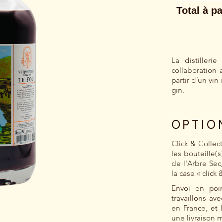
La distiller
collaboration 
partir d’un vin
gin.
OPTIO
Click & Collec
les bouteille(s
de l'Arbre Sec,
la case « click 
Envoi en poin
travaillons av
en France, et 
une livraison 