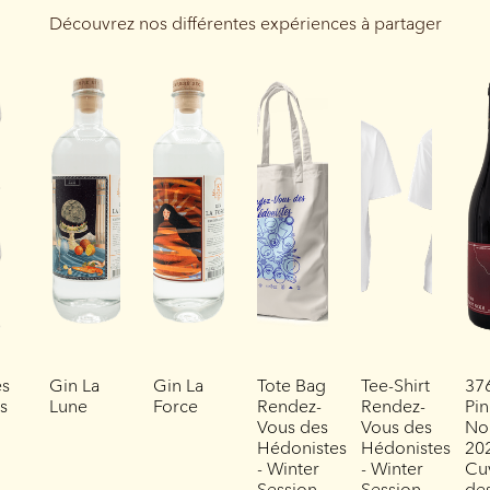
Découvrez nos différentes expériences à partager
es
Gin La
Gin La
Tote Bag
Tee-Shirt
37
es
Lune
Force
Rendez-
Rendez-
Pin
Vous des
Vous des
No
Hédonistes
Hédonistes
202
- Winter
- Winter
Cu
Session
Session
de