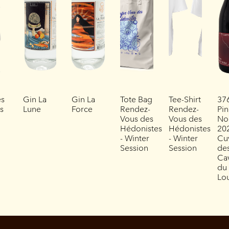
es
Gin La
Gin La
Tote Bag
Tee-Shirt
37
es
Lune
Force
Rendez-
Rendez-
Pin
Vous des
Vous des
No
Hédonistes
Hédonistes
202
- Winter
- Winter
Cu
Session
Session
de
Ca
du
Lo