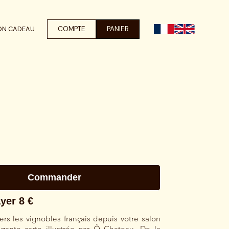
COMPTE
PANIER
ON CADEAU
ers les vignobles français depuis votre salon
égante carte illustrée par Ô Chateau. De la