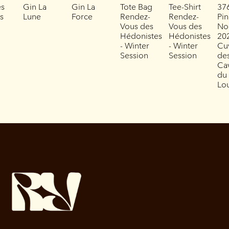
es
Gin La
Gin La
Tote Bag
Tee-Shirt
37
es
Lune
Force
Rendez-
Rendez-
Pin
Vous des
Vous des
No
Hédonistes
Hédonistes
202
- Winter
- Winter
Cu
Session
Session
de
Ca
du
Lo