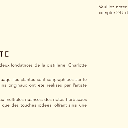
Veuillez noter
compter 24€ de
TTE
eux fondatrices de la distillerie, Charlotte
ouage, les plantes sont sérigraphiées sur le
s originaux ont été réalisés par l’artiste
l aux multiples nuances: des notes herbacées
i que des touches iodées, offrant ainsi une
E