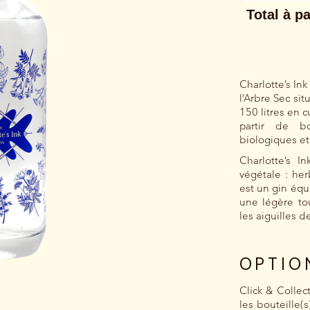
Charlotte’s Ink
l’Arbre Sec sit
150 litres en cu
partir de bo
biologiques et
Charlotte’s I
végétale : herb
est un gin équ
une légère to
les aiguilles d
OPTIO
Click & Collec
les bouteille(s