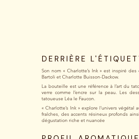
DERRIÈRE L'ÉTIQUE
Son nom « Charlotte’s Ink » est inspiré des d
Bartoli et Charlotte Buisson-Dackow.
La bouteille est une référence à l’art du tat
verre comme l’encre sur la peau. Les dessin
tatoueuse Léa le Faucon.
« Charlotte’s Ink » explore l’univers végéta
fraîches, des accents résineux profonds ains
dégustation riche et nuancée
PROFIL AROMATIQU