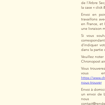
de l'Arbre Sec,
la case « click 
Envoi en poin
travaillons av
en France, et 
une livraison 
Si vous souh
correspondant
d’indiquer vot
dans la parti
Veuillez noter
Chronopost ain
Vous trouverez
vous e
https://www.c
nous-trouver
Envoi à domici
un envoi de b
nous co
contact@rende