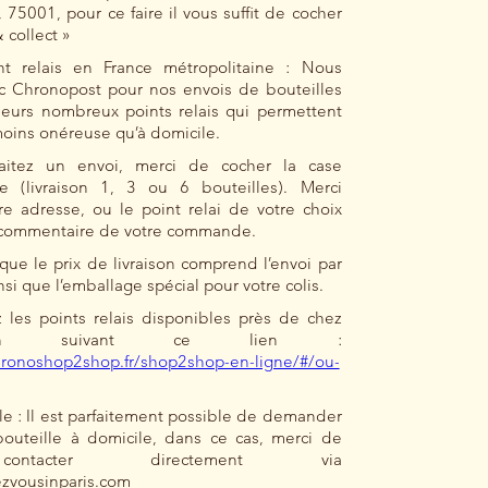
 75001, pour ce faire il vous suffit de cocher
& collect »
t relais en France métropolitaine : Nous
ec Chronopost pour nos envois de bouteilles
leurs nombreux points relais qui permettent
moins onéreuse qu’à domicile.
aitez un envoi, merci de cocher la case
e (livraison 1, 3 ou 6 bouteilles). Merci
re adresse, ou le point relai de votre choix
e commentaire de votre commande.
 que le prix de livraison comprend l’envoi par
si que l’emballage spécial pour votre colis.
 les points relais disponibles près de chez
n suivant ce lien :
hronoshop2shop.fr/shop2shop-en-ligne/#/ou-
le : Il est parfaitement possible de demander
outeille à domicile, dans ce cas, merci de
ntacter directement via
zvousinparis.com