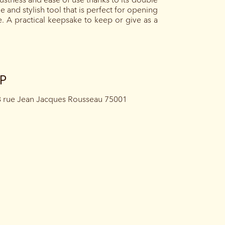
le and stylish tool that is perfect for opening
le. A practical keepsake to keep or give as a
UP
8 rue Jean Jacques Rousseau 75001