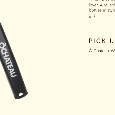
lever. A reliab
bottles in sty
gift
PICK 
Ô Chateau, 6