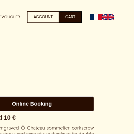
ACCOUNT
CART
T VOUCHER
engraved Ô Chateau sommelier corkscrew
stness and ease of use thanks to its double