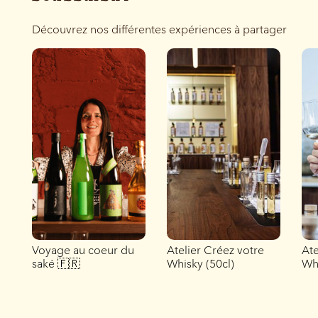
Découvrez nos différentes expériences à partager
Voyage au coeur du
Atelier Créez votre
Ate
saké 🇫🇷
Whisky (50cl)
Whi