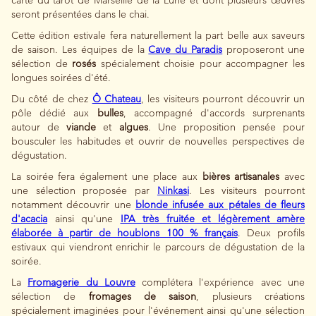
carte du tarot de Marseille de la Lune et dont plusieurs œuvres
seront présentées dans le chai.
Cette édition estivale fera naturellement la part belle aux saveurs
de saison. Les équipes de la
Cave du Paradis
proposeront une
sélection de
rosés
spécialement choisie pour accompagner les
longues soirées d'été.
Du côté de chez
Ô Chateau
, les visiteurs pourront découvrir un
pôle dédié aux
bulles
, accompagné d'accords surprenants
autour de
viande
et
algues
. Une proposition pensée pour
bousculer les habitudes et ouvrir de nouvelles perspectives de
dégustation.
La soirée fera également une place aux
bières artisanales
avec
une sélection proposée par
Ninkasi
. Les visiteurs pourront
notamment découvrir une
blonde infusée aux pétales de fleurs
d'acacia
ainsi qu'une
IPA très fruitée et légèrement amère
élaborée à partir de houblons 100 % français
. Deux profils
estivaux qui viendront enrichir le parcours de dégustation de la
soirée.
La
Fromagerie du Louvre
complétera l'expérience avec une
sélection de
fromages de saison
, plusieurs créations
spécialement imaginées pour l'événement ainsi qu'une sélection